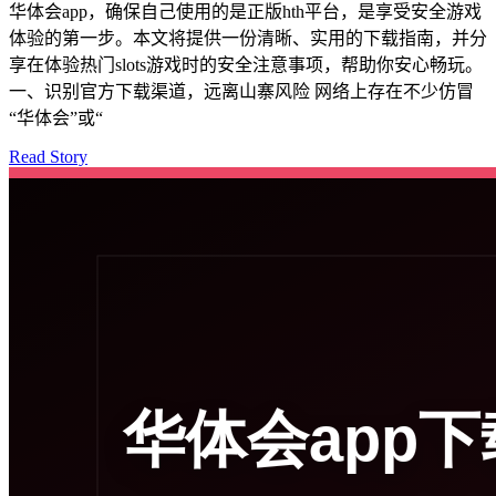
华体会app，确保自己使用的是正版hth平台，是享受安全游戏
体验的第一步。本文将提供一份清晰、实用的下载指南，并分
享在体验热门slots游戏时的安全注意事项，帮助你安心畅玩。
一、识别官方下载渠道，远离山寨风险 网络上存在不少仿冒
“华体会”或“
Read Story