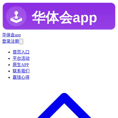
华体会app
登录
注册
首页入口
平台活动
原生APP
联系我们
赢钱心得