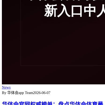
News
By 华体会app Team
2026-06-07
华体会官网权威榜单：盘点华体会体育最