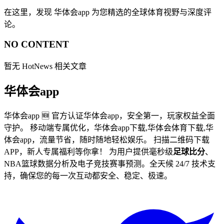
在这里，发现 华体会app 为您精选的全球体育视野与深度评
论。
NO CONTENT
暂无 HotNews 相关文章
华体会app
华体会app 🆕 官方认证华体会app，安全第一，玩家权益全面
守护。 移动端专属优化，华体会app下载,华体会体育下载,华
体会app，流量节省，随时随地轻松娱乐。 扫描二维码下载
APP，新人专属福利等你拿！ 为用户提供毫秒级
足球比分
、
NBA篮球数据分析及电子竞技赛事预测。全天候 24/7 技术支
持，确保您的每一次互动都安全、稳定、极速。