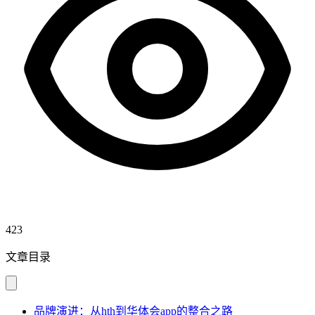
423
文章目录
品牌演进：从hth到华体会app的整合之路