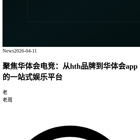
News
2026-04-11
聚焦华体会电竞：从hth品牌到华体会app
的一站式娱乐平台
老
老周