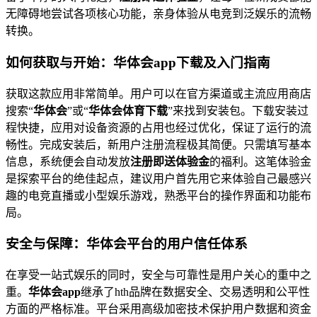
无障碍地尝试各项核心功能，亲身体验从电竞到泛娱乐的流畅
转换。
如何获取与开始：华体会app下载及入门指南
获取这款应用非常简单。用户可以在官方渠道或主流应用商店
搜索“
华体会
”或“
华体会体育下载
”来找到安装包。下载安装过
程快捷，应用对设备资源的占用也经过优化，保证了运行的流
畅性。完成安装后，新用户注册流程极其简便。只需填写基本
信息，系统便会自动发放
注册即送体验金
的福利。这笔体验金
是探索平台的绝佳起点，建议用户首先用它来体验自己最感兴
趣的电竞直播或小型娱乐游戏，熟悉平台的操作界面和功能布
局。
安全与保障：华体会平台的用户信任体系
在享受一站式娱乐的同时，安全与可靠性是用户关心的重中之
重。
华体会app
继承了hth品牌在数据安全、交易透明和公平性
方面的严格标准。平台采用高级加密技术保护用户数据和资金