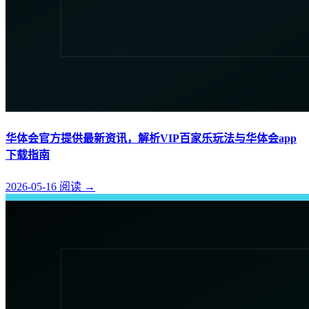
华体会官方提供最新资讯，解析VIP百家乐玩法与华体会app
下载指南
2026-05-16
阅读
→