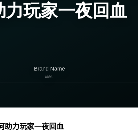
何助力玩家一夜回血