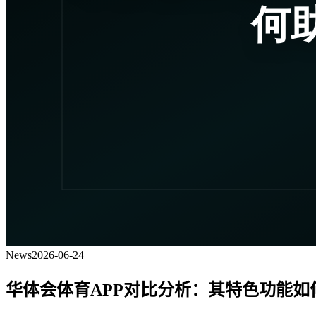
News
2026-06-24
华体会体育APP对比分析：其特色功能如