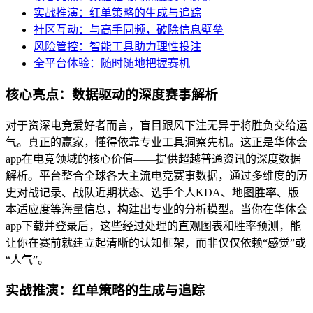
实战推演：红单策略的生成与追踪
社区互动：与高手同频，破除信息壁垒
风险管控：智能工具助力理性投注
全平台体验：随时随地把握赛机
核心亮点：数据驱动的深度赛事解析
对于资深电竞爱好者而言，盲目跟风下注无异于将胜负交给运
气。真正的赢家，懂得依靠专业工具洞察先机。这正是华体会
app在电竞领域的核心价值——提供超越普通资讯的深度数据
解析。平台整合全球各大主流电竞赛事数据，通过多维度的历
史对战记录、战队近期状态、选手个人KDA、地图胜率、版
本适应度等海量信息，构建出专业的分析模型。当你在华体会
app下载并登录后，这些经过处理的直观图表和胜率预测，能
让你在赛前就建立起清晰的认知框架，而非仅仅依赖“感觉”或
“人气”。
实战推演：红单策略的生成与追踪