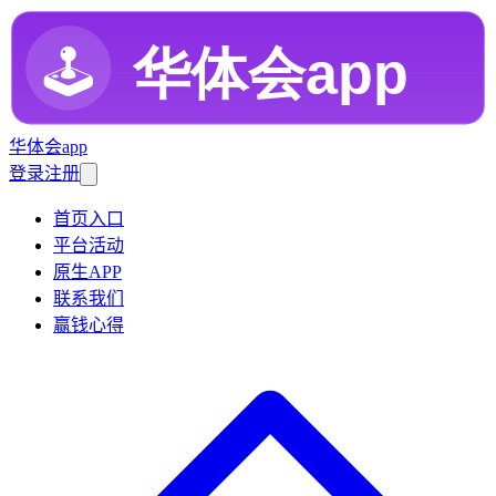
华体会app
登录
注册
首页入口
平台活动
原生APP
联系我们
赢钱心得