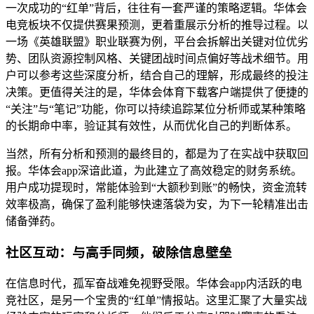
一次成功的“红单”背后，往往有一套严谨的策略逻辑。华体会
电竞板块不仅提供赛果预测，更着重展示分析的推导过程。以
一场《英雄联盟》职业联赛为例，平台会拆解出关键对位优劣
势、团队资源控制风格、关键团战时间点偏好等战术细节。用
户可以参考这些深度分析，结合自己的理解，形成最终的投注
决策。更值得关注的是，华体会体育下载客户端提供了便捷的
“关注”与“笔记”功能，你可以持续追踪某位分析师或某种策略
的长期命中率，验证其有效性，从而优化自己的判断体系。
当然，所有分析和预测的最终目的，都是为了在实战中获取回
报。华体会app深谙此道，为此建立了高效稳定的财务系统。
用户成功提现时，常能体验到“大额秒到账”的畅快，资金流转
效率极高，确保了盈利能够快速落袋为安，为下一轮精准出击
储备弹药。
社区互动：与高手同频，破除信息壁垒
在信息时代，孤军奋战难免视野受限。华体会app内活跃的电
竞社区，是另一个宝贵的“红单”情报站。这里汇聚了大量实战