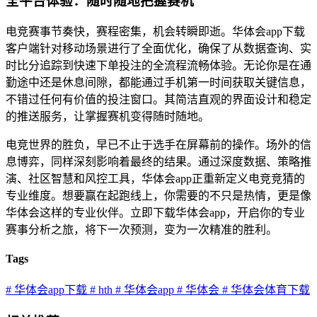
全平台体验：随时随地把握赛机
电竞赛事节奏快，赛程密集，机会转瞬即逝。华体会app下载
客户端针对移动场景进行了全面优化，确保了从数据查询、实
时比分追踪到快速下单投注的全流程流畅体验。无论你是在通
勤途中还是休息间隙，都能通过手机第一时间获取关键信息，
不错过任何有价值的投注窗口。其简洁直观的界面设计和稳定
的推送服务，让掌握赛机变得随时随地。
电竞世界的胜负，早已不止于选手在屏幕前的操作。场外的信
息博弈，同样深刻影响着最终的结果。通过深度数据、策略推
演、社区智慧和风控工具，华体会app正重新定义电竞竞猜的
专业维度。想要赢在起跑线上，你需要的不只是热情，更是像
华体会这样的专业伙伴。立即下载华体会app，开启你的专业
赛事分析之旅，将下一次预测，变为一次精准的胜利。
Tags
# 华体会app下载
# hth
# 华体会app
# 华体会
# 华体会体育下载