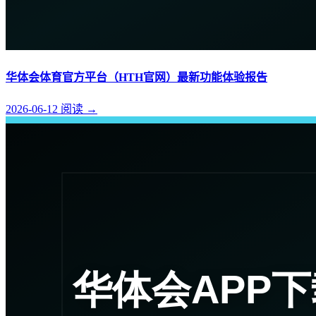
华体会体育官方平台（HTH官网）最新功能体验报告
2026-06-12
阅读
→