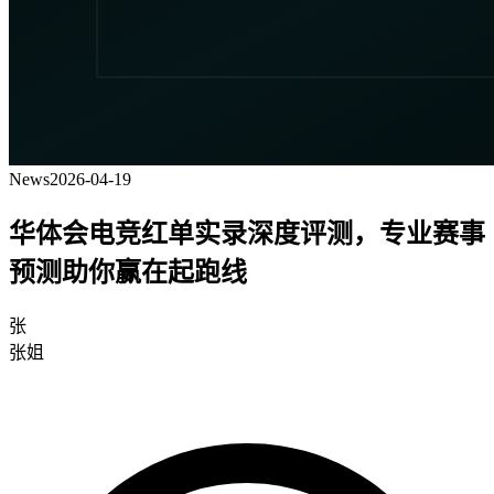
News
2026-04-19
华体会电竞红单实录深度评测，专业赛事
预测助你赢在起跑线
张
张姐