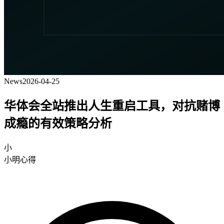
News
2026-04-25
华体会全站推出人生重启工具，对抗赌博
成瘾的有效策略分析
小
小明心得