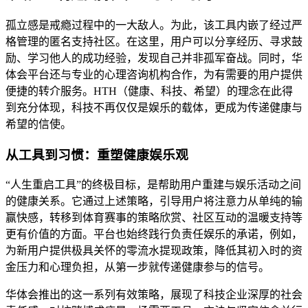
孤立感是戒瘾过程中的一大敌人。为此，该工具内嵌了经过严
格管理的匿名支持社区。在这里，用户可以分享经历、寻求鼓
励、学习他人的成功经验，发现自己并非孤军奋战。同时，华
体会平台还与专业的心理咨询机构合作，为有需要的用户提供
便捷的转介服务。HTH（健康、科技、希望）的理念在此得
到充分体现，科技不再仅仅是娱乐的载体，更成为传递健康与
希望的信使。
从工具到习惯：重塑健康娱乐观
“人生重启工具”的终极目标，是帮助用户重建与娱乐活动之间
的健康关系。它通过上述策略，引导用户将注意力从单纯的输
赢快感，转移到体育赛事的策略欣赏、社区互动的温暖支持等
更有价值的方面。平台也始终践行负责任娱乐的承诺，例如，
为新用户提供极具关怀的零流水提现政策，降低其初入时的资
金压力和心理负担，从第一步就传递健康参与的信号。
华体会推出的这一系列有效策略，展现了科技企业深厚的社会