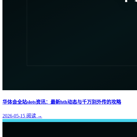
华体会全站slots资讯：最新hth动态与千万别外传的攻略
2026-05-15
阅读
→